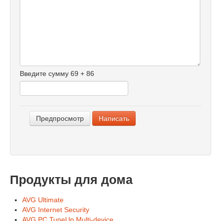
-
-
-
-
-
-
-
Введите сумму 69 + 86
-
-
-
Продукты для дома
AVG Ultimate
AVG Internet Security
AVG PC TuneUp Multi-device